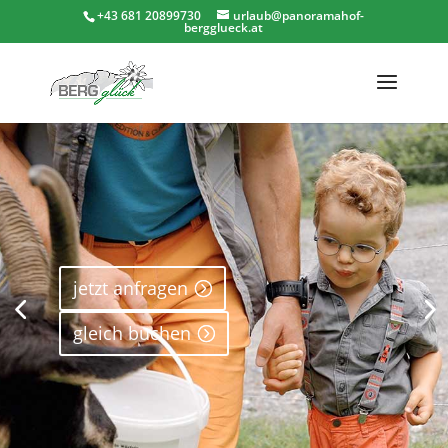
+43 681 20899730
urlaub@panoramahof-
bergglueck.at
jetzt anfragen
gleich buchen