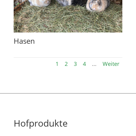
Hasen
1
2
3
4
...
Weiter
Hofprodukte