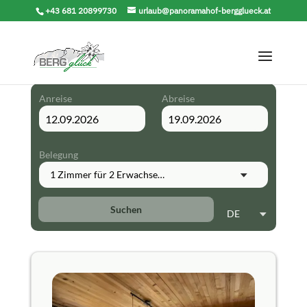
+43 681 20899730
urlaub@panoramahof-bergglueck.at
Anreise
Abreise
Belegung
1 Zimmer
für
2 Erwachsene
Suchen
DE