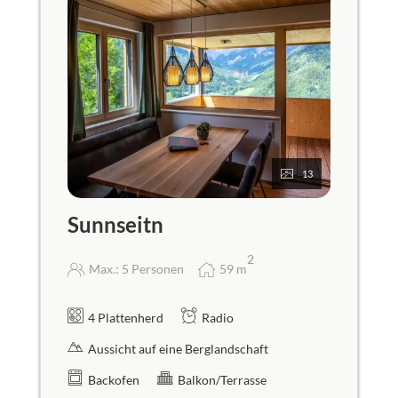
13
Sunnseitn
2
Max.: 5 Personen
59
m
4 Plattenherd
Radio
Aussicht auf eine Berglandschaft
Backofen
Balkon/Terrasse