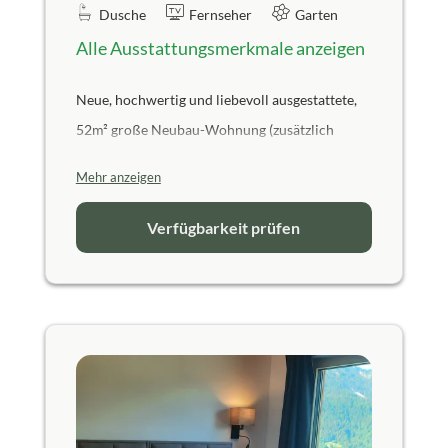
Dusche
Fernseher
Garten
Alle Ausstattungsmerkmale anzeigen
Neue, hochwertig und liebevoll ausgestattete,
52m² große Neubau-Wohnung (zusätzlich
überdachter aussichtsreicher Balkon mit 7 m²)
Mehr anzeigen
im 1. Obergeschoss.
2 Schlafzimmer
mit
Boxspring-
Verfügbarkeit prüfen
Doppelbetten
(180 x 200 cm, ein
Boxspringbett wäre teilbar in zwei
getrennt stehende Betten) mit
Daunendecken und -kissen sowie
Bettwäsche und Safe
Wohnbereich
mit Sofa (ausziehbar
als weitere Schlafmöglichkeit) und
Flachbildschirmfernseher sowie
DAB-Radio
gemütlicher
Essbereich
mit
Eichenholz Esstisch, Sitzbank und